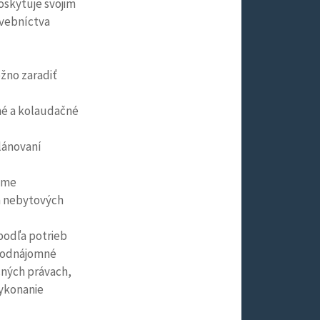
skytuje svojim
avebníctva
ožno zaradiť
é a kolaudačné
lánovaní
ájme
a nebytových
podľa potrieb
 podnájomné
cných právach,
ykonanie