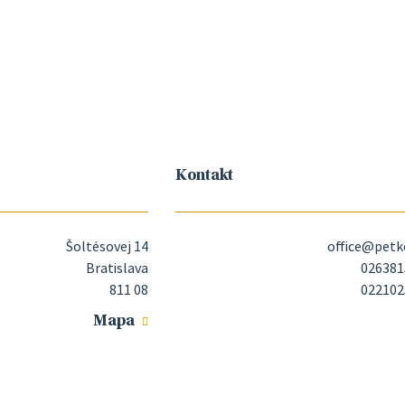
Kontakt
Šoltésovej 14
office@petk
Bratislava
026381
811 08
022102
Mapa