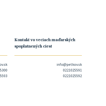
Kontakt vo veciach maďarských
spoplatnených ciest
ov.sk
info@petkov.sk
5300
0221025591
5593
0221025592