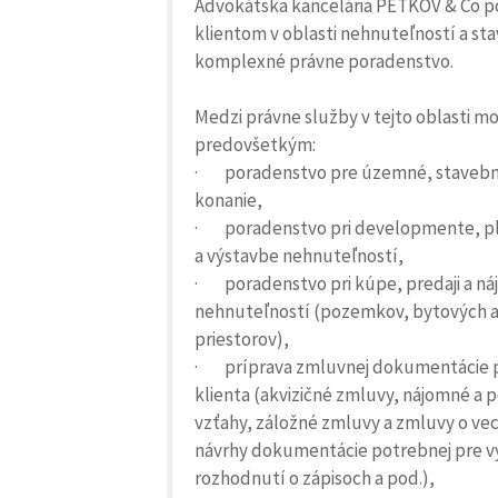
Advokátska kancelária PETKOV & Co po
klientom v oblasti nehnuteľností a st
komplexné právne poradenstvo.
Medzi právne služby v tejto oblasti m
predovšetkým:
·
poradenstvo pre územné, stavebn
konanie,
·
poradenstvo pri developmente, p
a výstavbe nehnuteľností,
·
poradenstvo pri kúpe, predaji a n
nehnuteľností (pozemkov, bytových 
priestorov),
·
príprava zmluvnej dokumentácie 
klienta (akvizičné zmluvy, nájomné a
vzťahy, záložné zmluvy a zmluvy o ve
návrhy dokumentácie potrebnej pre v
rozhodnutí o zápisoch a pod.),